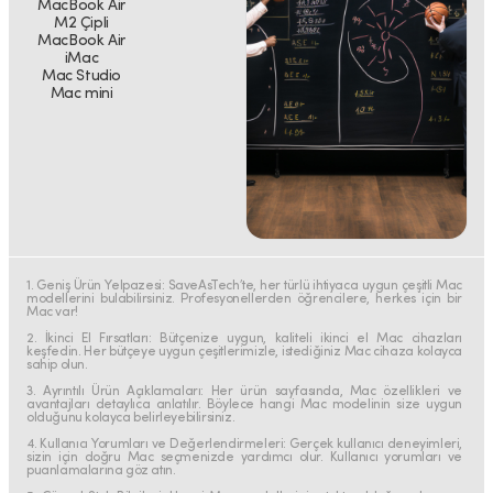
MacBook Air
M2 Çipli
MacBook Air
iMac
Mac Studio
Mac mini
1. Geniş Ürün Yelpazesi: SaveAsTech’te, her türlü ihtiyaca uygun çeşitli Mac
modellerini bulabilirsiniz. Profesyonellerden öğrencilere, herkes için bir
Mac var!
2. İkinci El Fırsatları: Bütçenize uygun, kaliteli ikinci el Mac cihazları
keşfedin. Her bütçeye uygun çeşitlerimizle, istediğiniz Mac cihaza kolayca
sahip olun.
3. Ayrıntılı Ürün Açıklamaları: Her ürün sayfasında, Mac özellikleri ve
avantajları detaylıca anlatılır. Böylece hangi Mac modelinin size uygun
olduğunu kolayca belirleyebilirsiniz.
4. Kullanıcı Yorumları ve Değerlendirmeleri: Gerçek kullanıcı deneyimleri,
sizin için doğru Mac seçmenizde yardımcı olur. Kullanıcı yorumları ve
puanlamalarına göz atın.