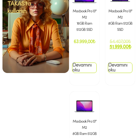
TAKAS'ta
kullanın
Macbook Pro 13''
Macbook Pro 13''
M2
M2
16GB Ram
8GB Ram 512GB
512GB SSD
SSD
63.999,00
₺
54.407,00
₺
51.999,00
₺
Devamını
Devamını
oku
oku
Macbook Pro 13''
M2
8GB Ram 512GB