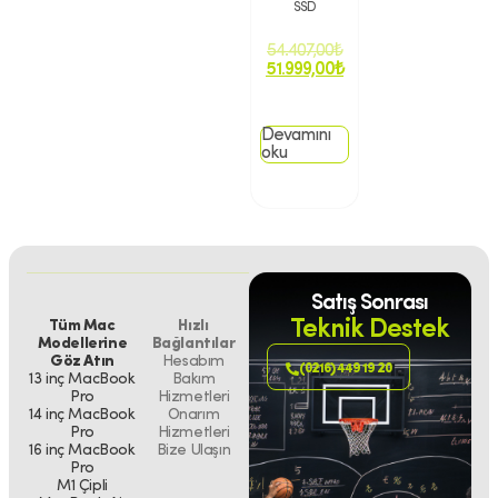
SSD
54.407,00
₺
51.999,00
₺
Devamını
oku
Satış Sonrası
Teknik Destek
Tüm Mac
Hızlı
Modellerine
Bağlantılar
Göz Atın
Hesabım
(0216) 449 19 20
13 inç MacBook
Bakım
Pro
Hizmetleri
14 inç MacBook
Onarım
Pro
Hizmetleri
16 inç MacBook
Bize Ulaşın
Pro
M1 Çipli