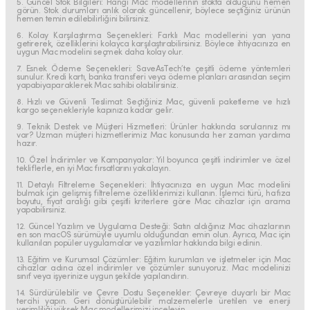
5. Güncel Stok Bilgileri: Hangi Mac modellerinin stokta olduğunu hemen
görün. Stok durumları anlık olarak güncellenir, böylece seçtiğiniz ürünün
hemen temin edilebilirliğini bilirsiniz.
6. Kolay Karşılaştırma Seçenekleri: Farklı Mac modellerini yan yana
getirerek, özelliklerini kolayca karşılaştırabilirsiniz. Böylece ihtiyacınıza en
uygun Mac modelini seçmek daha kolay olur.
7. Esnek Ödeme Seçenekleri: SaveAsTech’te çeşitli ödeme yöntemleri
sunulur. Kredi kartı, banka transferi veya ödeme planları arasından seçim
yapabiyaparaklerek Mac sahibi olabilirsiniz.
8. Hızlı ve Güvenli Teslimat: Seçtiğiniz Mac, güvenli paketleme ve hızlı
kargo seçenekleriyle kapınıza kadar gelir.
9. Teknik Destek ve Müşteri Hizmetleri: Ürünler hakkında sorularınız mı
var? Uzman müşteri hizmetlerimiz Mac konusunda her zaman yardıma
hazır.
10. Özel İndirimler ve Kampanyalar: Yıl boyunca çeşitli indirimler ve özel
tekliflerle, en iyi Mac fırsatlarını yakalayın.
11. Detaylı Filtreleme Seçenekleri: İhtiyacınıza en uygun Mac modelini
bulmak için gelişmiş filtreleme özelliklerimizi kullanın. İşlemci türü, hafıza
boyutu, fiyat aralığı gibi çeşitli kriterlere göre Mac cihazlar için arama
yapabilirsiniz.
12. Güncel Yazılım ve Uygulama Desteği: Satın aldığınız Mac cihazlarının
en son macOS sürümüyle uyumlu olduğundan emin olun. Ayrıca, Mac için
kullanılan popüler uygulamalar ve yazılımlar hakkında bilgi edinin.
13. Eğitim ve Kurumsal Çözümler: Eğitim kurumları ve işletmeler için Mac
cihazlar adına özel indirimler ve çözümler sunuyoruz. Mac modelinizi
sınıf veya işyerinize uygun şekilde yapılandırın.
14. Sürdürülebilir ve Çevre Dostu Seçenekler: Çevreye duyarlı bir Mac
tercihi yapın. Geri dönüştürülebilir malzemelerle üretilen ve enerji