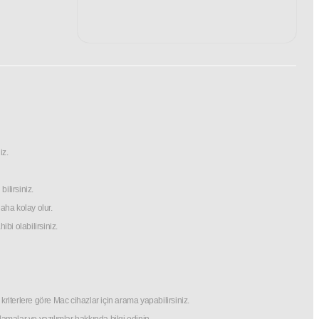
iz.
ilirsiniz.
aha kolay olur.
i olabilirsiniz.
i kriterlere göre Mac cihazlar için arama yapabilirsiniz.