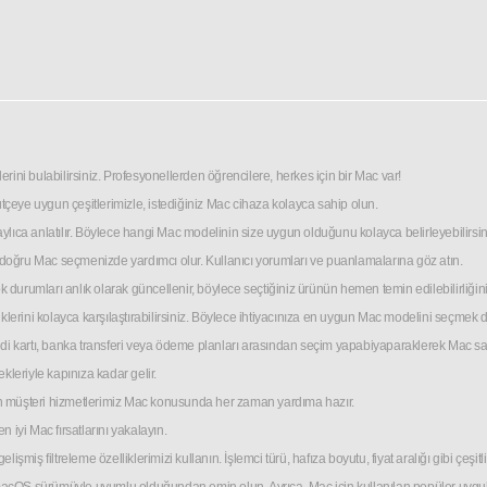
rini bulabilirsiniz. Profesyonellerden öğrencilere, herkes için bir Mac var!
r bütçeye uygun çeşitlerimizle, istediğiniz Mac cihaza kolayca sahip olun.
etaylıca anlatılır. Böylece hangi Mac modelinin size uygun olduğunu kolayca belirleyebilirsin
in doğru Mac seçmenizde yardımcı olur. Kullanıcı yorumları ve puanlamalarına göz atın.
urumları anlık olarak güncellenir, böylece seçtiğiniz ürünün hemen temin edilebilirliğini b
iklerini kolayca karşılaştırabilirsiniz. Böylece ihtiyacınıza en uygun Mac modelini seçmek d
 kartı, banka transferi veya ödeme planları arasından seçim yapabiyaparaklerek Mac sahib
kleriyle kapınıza kadar gelir.
an müşteri hizmetlerimiz Mac konusunda her zaman yardıma hazır.
n iyi Mac fırsatlarını yakalayın.
miş filtreleme özelliklerimizi kullanın. İşlemci türü, hafıza boyutu, fiyat aralığı gibi çeşitl