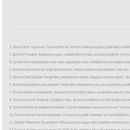
1. Geniş Ürün Yelpazesi: SaveAsTech’te, her türlü ihtiyaca uygun çeşitli Mac modelle
2. İkinci El Fırsatları: Bütçenize uygun, kaliteli ikinci el Mac cihazları keşfedin. He
3. Ayrıntılı Ürün Açıklamaları: Her ürün sayfasında, Mac özellikleri ve avantajları d
4. Kullanıcı Yorumları ve Değerlendirmeleri: Gerçek kullanıcı deneyimleri, sizin iç
5. Güncel Stok Bilgileri: Hangi Mac modellerinin stokta olduğunu hemen görün. Stok d
6. Kolay Karşılaştırma Seçenekleri: Farklı Mac modellerini yan yana getirerek, özell
7. Esnek Ödeme Seçenekleri: SaveAsTech’te çeşitli ödeme yöntemleri sunulur. Kredi
8. Hızlı ve Güvenli Teslimat: Seçtiğiniz Mac, güvenli paketleme ve hızlı kargo seçene
9. Teknik Destek ve Müşteri Hizmetleri: Ürünler hakkında sorularınız mı var? Uzm
10. Özel İndirimler ve Kampanyalar: Yıl boyunca çeşitli indirimler ve özel tekliflerle, e
11. Detaylı Filtreleme Seçenekleri: İhtiyacınıza en uygun Mac modelini bulmak için geliş