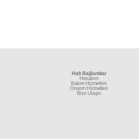
Hızlı Bağlantılar
Hesabım
Bakım Hizmetleri
Onarım Hizmetleri
Bize Ulaşın