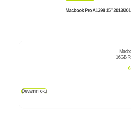
Macbook Pro A1398 15” 2013/201
Macbo
16GB R
6
Devamını oku