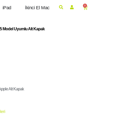
0
iPad
İkinci El Mac
5 Model Uyumlu Alt Kapak
Apple Alt Kapak
eri