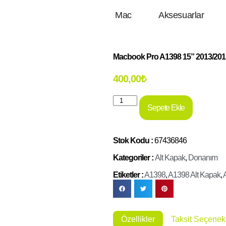
Mac
Aksesuarlar
Macbook Pro A1398 15” 2013/201
400,00
₺
Sepete Ekle
Stok Kodu :
67436846
Kategoriler :
Alt Kapak
,
Donanım
Etiketler :
A1398
,
A1398 Alt Kapak
,
Özellikler
Taksit Seçenekl