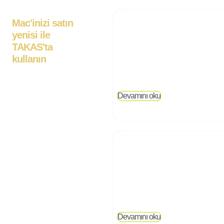
Mac'inizi satın
yenisi ile
TAKAS'ta
kullanın
Devamını oku
Devamını oku