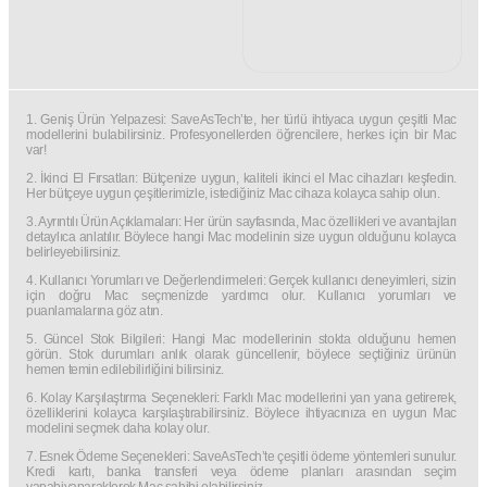
1. Geniş Ürün Yelpazesi: SaveAsTech’te, her türlü ihtiyaca uygun çeşitli Mac
modellerini bulabilirsiniz. Profesyonellerden öğrencilere, herkes için bir Mac
var!
2. İkinci El Fırsatları: Bütçenize uygun, kaliteli ikinci el Mac cihazları keşfedin.
Her bütçeye uygun çeşitlerimizle, istediğiniz Mac cihaza kolayca sahip olun.
3. Ayrıntılı Ürün Açıklamaları: Her ürün sayfasında, Mac özellikleri ve avantajları
detaylıca anlatılır. Böylece hangi Mac modelinin size uygun olduğunu kolayca
belirleyebilirsiniz.
4. Kullanıcı Yorumları ve Değerlendirmeleri: Gerçek kullanıcı deneyimleri, sizin
için doğru Mac seçmenizde yardımcı olur. Kullanıcı yorumları ve
puanlamalarına göz atın.
5. Güncel Stok Bilgileri: Hangi Mac modellerinin stokta olduğunu hemen
görün. Stok durumları anlık olarak güncellenir, böylece seçtiğiniz ürünün
hemen temin edilebilirliğini bilirsiniz.
6. Kolay Karşılaştırma Seçenekleri: Farklı Mac modellerini yan yana getirerek,
özelliklerini kolayca karşılaştırabilirsiniz. Böylece ihtiyacınıza en uygun Mac
modelini seçmek daha kolay olur.
7. Esnek Ödeme Seçenekleri: SaveAsTech’te çeşitli ödeme yöntemleri sunulur.
Kredi kartı, banka transferi veya ödeme planları arasından seçim