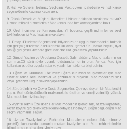
yapabiyaparaklerek Mac sahibi olabilirsiniz.
8. Hızlı ve Güvenli Teslimat: Seçtiğiniz Mac, güvenli paketleme ve hızlı kargo
seçenekleriyle kapınıza kadar gelir.
9. Teknik Destek ve Müşteri Hizmetleri: Ürünler hakkında sorularınız mı var?
Uzman müşteri hizmetlerimiz Mac konusunda her zaman yardıma hazır.
10. Özel İndirimler ve Kampanyalar: Yıl boyunca çeşitli indirimler ve özel
tekliflerle, en iyi Mac fırsatlarını yakalayın.
11. Detaylı Filtreleme Seçenekleri: İhtiyacınıza en uygun Mac modelini bulmak
için gelişmiş filtreleme özelliklerimizi kullanın. İşlemci türü, hafıza boyutu, fiyat
aralığı gibi çeşitli kriterlere göre Mac cihazlar için arama yapabilirsiniz.
12. Güncel Yazılım ve Uygulama Desteği: Satın aldığınız Mac cihazlarının en
son macOS sürümüyle uyumlu olduğundan emin olun. Ayrıca, Mac için
kullanılan popüler uygulamalar ve yazılımlar hakkında bilgi edinin.
13. Eğitim ve Kurumsal Çözümler: Eğitim kurumları ve işletmeler için Mac
cihazlar adına özel indirimler ve çözümler sunuyoruz. Mac modelinizi sınıf
veya işyerinize uygun şekilde yapılandırın.
14. Sürdürülebilir ve Çevre Dostu Seçenekler: Çevreye duyarlı bir Mac tercihi
yapın. Geri dönüştürülebilir malzemelerle üretilen ve enerji verimliliği yüksek
Mac modellerimizi inceleyin.
15. Ayrıntılı Teknik Özellikler: Her Mac modelinin işlemci hızı, hafıza kapasitesi,
ekran boyutu gibi teknik özelliklerini detaylıca inceleyin. Doğru bilgi, doğru Mac
seçimi yapmanızı sağlar.
16. Uzman Tavsiyeleri ve Rehberler: Mac alırken nelere dikkat etmeniz
gerektiği konusunda uzmanlarımızdan tavsiyeler alın. Mac rehberlerimizle
bilinçli bir satın alma deneyimi yaşayın.