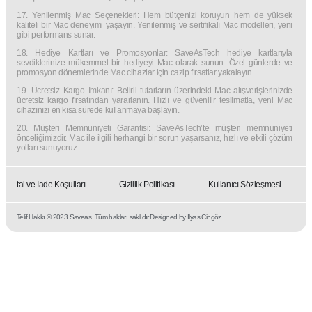
17. Yenilenmiş Mac Seçenekleri: Hem bütçenizi koruyun hem de yüksek
kaliteli bir Mac deneyimi yaşayın. Yenilenmiş ve sertifikalı Mac modelleri, yeni
gibi performans sunar.
18. Hediye Kartları ve Promosyonlar: SaveAsTech hediye kartlarıyla
sevdiklerinize mükemmel bir hediyeyi Mac olarak sunun. Özel günlerde ve
promosyon dönemlerinde Mac cihazlar için cazip fırsatlar yakalayın.
19. Ücretsiz Kargo İmkanı: Belirli tutarların üzerindeki Mac alışverişlerinizde
ücretsiz kargo fırsatından yararlanın. Hızlı ve güvenilir teslimatla, yeni Mac
cihazınızı en kısa sürede kullanmaya başlayın.
20. Müşteri Memnuniyeti Garantisi: SaveAsTech’te müşteri memnuniyeti
önceliğimizdir. Mac ile ilgili herhangi bir sorun yaşarsanız, hızlı ve etkili çözüm
yolları sunuyoruz.
İptal ve İade Koşulları
Gizlilik Politikası
Kullanıcı Sözleşmesi
Telif Hakkı © 2023 Saveas. Tüm hakları saklıdır.
Designed by Ilyas Cingöz