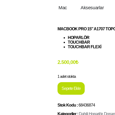
Mac
Aksesuarlar
MACBOOK PRO 15″ A1707 TOP
​HOPARLÖR
TOUCHBAR
TOUCHBAR FLEXİ
2.500,00
₺
1 adet stokta
Sepete Ekle
Stok Kodu :
68436874
Kategoriler :
Dahili Hoparlör
,
Donan