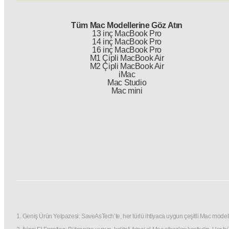
Tüm Mac Modellerine Göz Atın
13 inç MacBook Pro
14 inç MacBook Pro
16 inç MacBook Pro
M1 Çipli MacBook Air
M2 Çipli MacBook Air
iMac
Mac Studio
Mac mini
1. Geniş Ürün Yelpazesi: SaveAsTech’te, her türlü ihtiyaca uygun çeşitli Mac modelle