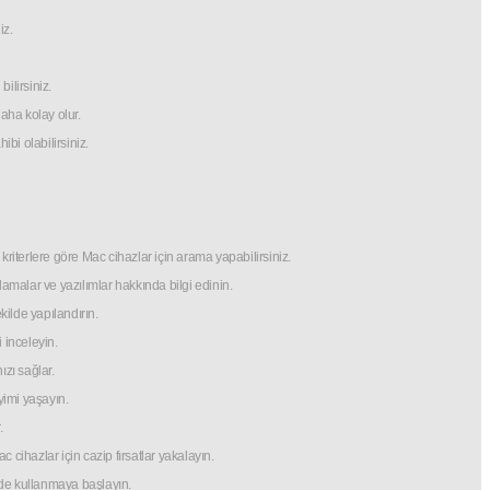
iz.
ilirsiniz.
aha kolay olur.
i olabilirsiniz.
i kriterlere göre Mac cihazlar için arama yapabilirsiniz.
malar ve yazılımlar hakkında bilgi edinin.
ilde yapılandırın.
 inceleyin.
ızı sağlar.
yimi yaşayın.
.
ihazlar için cazip fırsatlar yakalayın.
rede kullanmaya başlayın.