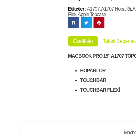
Etiketler :
A1707
,
A1707 Hoparlör
,
A
Flex
,
Apple Topcase
Özellikler
Taksit Seçenekl
MACBOOK PRO 15″ A1707 TOP
​HOPARLÖR
TOUCHBAR
TOUCHBAR FLEXİ
Macbo