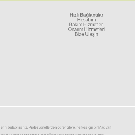
Hızlı Bağlantılar
Hesabım
Bakım Hizmetleri
Onarım Hizmetleri
Bize Ulaşın
rini bulabilirsiniz. Profesyonellerden öğrencilere, herkes için bir Mac var!