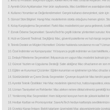
2. İkinci El Fırsatları: Bütçenize uygun, kaliteli ikinci el Mac cihazları keşfedin. He
3. Ayrıntılı Ürün Açıklamaları: Her ürün sayfasında, Mac özellikleri ve avantajları d
4. Kullanıcı Yorumları ve Değerlendirmeleri: Gerçek kullanıcı deneyimleri, sizin iç
5. Güncel Stok Bilgileri: Hangi Mac modellerinin stokta olduğunu hemen görün. Stok d
6. Kolay Karşılaştırma Seçenekleri: Farklı Mac modellerini yan yana getirerek, özell
7. Esnek Ödeme Seçenekleri: SaveAsTech’te çeşitli ödeme yöntemleri sunulur. Kredi
8. Hızlı ve Güvenli Teslimat: Seçtiğiniz Mac, güvenli paketleme ve hızlı kargo seçene
9. Teknik Destek ve Müşteri Hizmetleri: Ürünler hakkında sorularınız mı var? Uzm
10. Özel İndirimler ve Kampanyalar: Yıl boyunca çeşitli indirimler ve özel tekliflerle, e
11. Detaylı Filtreleme Seçenekleri: İhtiyacınıza en uygun Mac modelini bulmak için geliş
12. Güncel Yazılım ve Uygulama Desteği: Satın aldığınız Mac cihazlarının en son 
13. Eğitim ve Kurumsal Çözümler: Eğitim kurumları ve işletmeler için Mac cihazlar a
14. Sürdürülebilir ve Çevre Dostu Seçenekler: Çevreye duyarlı bir Mac tercihi yapın.
15. Ayrıntılı Teknik Özellikler: Her Mac modelinin işlemci hızı, hafıza kapasitesi, ek
16. Uzman Tavsiyeleri ve Rehberler: Mac alırken nelere dikkat etmeniz gerektiği ko
17. Yenilenmiş Mac Seçenekleri: Hem bütçenizi koruyun hem de yüksek kaliteli bir M
18. Hediye Kartları ve Promosyonlar: SaveAsTech hediye kartlarıyla sevdikleriniz
19. Ücretsiz Kargo İmkanı: Belirli tutarların üzerindeki Mac alışverişlerinizde ücrets