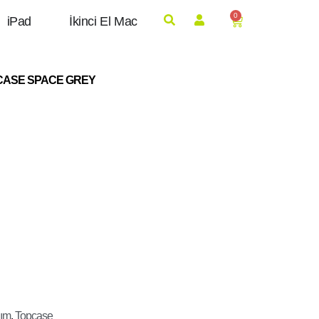
0
iPad
İkinci El Mac
CASE SPACE GREY​
ım
,
Topcase