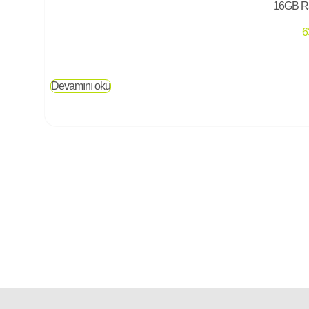
16GB R
6
Devamını oku