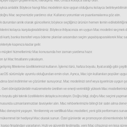
r bütçeye uygun çeşitlerimizle, istediğiniz Mac cihaza kolayca sahip olun.
etaylıca anlatılır. Böylece hangi Mac modelinin size uygun olduğunu kolayca belirleyebilirsin
in doğru Mac seçmenizde yardımcı olur. Kullanıcı yorumları ve puanlamalarına göz atın.
urumları anlık olarak güncellenir, böylece seçtiğiniz ürünün hemen temin edilebilirliğini b
iklerini kolayca karşılaştırabilirsiniz. Böylece ihtiyacınıza en uygun Mac modelini seçmek d
 kartı, banka transferi veya ödeme planları arasından seçim yapabiyaparaklerek Mac sahib
kleriyle kapınıza kadar gelir.
an müşteri hizmetlerimiz Mac konusunda her zaman yardıma hazır.
n iyi Mac fırsatlarını yakalayın.
miş filtreleme özelliklerimizi kullanın. İşlemci türü, hafıza boyutu, fiyat aralığı gibi çeşitl
macOS sürümüyle uyumlu olduğundan emin olun. Ayrıca, Mac için kullanılan popüler uygula
dına özel indirimler ve çözümler sunuyoruz. Mac modelinizi sınıf veya işyerinize uygun şek
 Geri dönüştürülebilir malzemelerle üretilen ve enerji verimliliği yüksek Mac modellerimizi
ran boyutu gibi teknik özelliklerini detaylıca inceleyin. Doğru bilgi, doğru Mac seçimi yapman
nusunda uzmanlarımızdan tavsiyeler alın. Mac rehberlerimizle bilinçli bir satın alma dene
ac deneyimi yaşayın. Yenilenmiş ve sertifikalı Mac modelleri, yeni gibi performans sunar
e mükemmel bir hediyeyi Mac olarak sunun. Özel günlerde ve promosyon dönemlerinde Mac c
iz kargo fırsatından yararlanın. Hızlı ve güvenilir teslimatla, yeni Mac cihazınızı en kısa sü