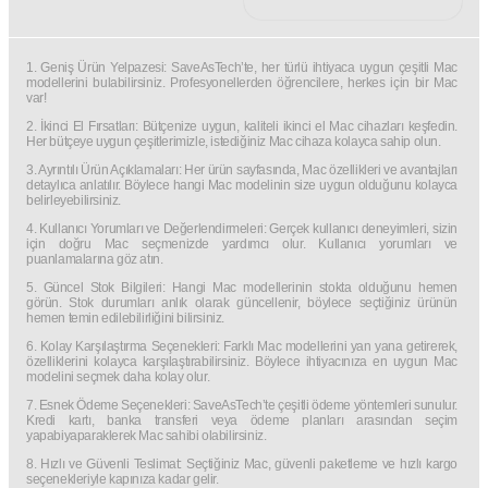
1. Geniş Ürün Yelpazesi: SaveAsTech’te, her türlü ihtiyaca uygun çeşitli Mac
modellerini bulabilirsiniz. Profesyonellerden öğrencilere, herkes için bir Mac
var!
2. İkinci El Fırsatları: Bütçenize uygun, kaliteli ikinci el Mac cihazları keşfedin.
Her bütçeye uygun çeşitlerimizle, istediğiniz Mac cihaza kolayca sahip olun.
3. Ayrıntılı Ürün Açıklamaları: Her ürün sayfasında, Mac özellikleri ve avantajları
detaylıca anlatılır. Böylece hangi Mac modelinin size uygun olduğunu kolayca
belirleyebilirsiniz.
4. Kullanıcı Yorumları ve Değerlendirmeleri: Gerçek kullanıcı deneyimleri, sizin
için doğru Mac seçmenizde yardımcı olur. Kullanıcı yorumları ve
puanlamalarına göz atın.
5. Güncel Stok Bilgileri: Hangi Mac modellerinin stokta olduğunu hemen
görün. Stok durumları anlık olarak güncellenir, böylece seçtiğiniz ürünün
hemen temin edilebilirliğini bilirsiniz.
6. Kolay Karşılaştırma Seçenekleri: Farklı Mac modellerini yan yana getirerek,
özelliklerini kolayca karşılaştırabilirsiniz. Böylece ihtiyacınıza en uygun Mac
modelini seçmek daha kolay olur.
7. Esnek Ödeme Seçenekleri: SaveAsTech’te çeşitli ödeme yöntemleri sunulur.
Kredi kartı, banka transferi veya ödeme planları arasından seçim
yapabiyaparaklerek Mac sahibi olabilirsiniz.
8. Hızlı ve Güvenli Teslimat: Seçtiğiniz Mac, güvenli paketleme ve hızlı kargo
seçenekleriyle kapınıza kadar gelir.