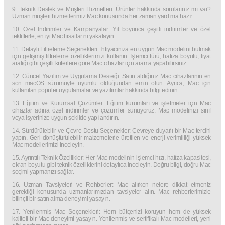
9. Teknik Destek ve Müşteri Hizmetleri: Ürünler hakkında sorularınız mı var?
Uzman müşteri hizmetlerimiz Mac konusunda her zaman yardıma hazır.
10. Özel İndirimler ve Kampanyalar: Yıl boyunca çeşitli indirimler ve özel
tekliflerle, en iyi Mac fırsatlarını yakalayın.
11. Detaylı Filtreleme Seçenekleri: İhtiyacınıza en uygun Mac modelini bulmak
için gelişmiş filtreleme özelliklerimizi kullanın. İşlemci türü, hafıza boyutu, fiyat
aralığı gibi çeşitli kriterlere göre Mac cihazlar için arama yapabilirsiniz.
12. Güncel Yazılım ve Uygulama Desteği: Satın aldığınız Mac cihazlarının en
son macOS sürümüyle uyumlu olduğundan emin olun. Ayrıca, Mac için
kullanılan popüler uygulamalar ve yazılımlar hakkında bilgi edinin.
13. Eğitim ve Kurumsal Çözümler: Eğitim kurumları ve işletmeler için Mac
cihazlar adına özel indirimler ve çözümler sunuyoruz. Mac modelinizi sınıf
veya işyerinize uygun şekilde yapılandırın.
14. Sürdürülebilir ve Çevre Dostu Seçenekler: Çevreye duyarlı bir Mac tercihi
yapın. Geri dönüştürülebilir malzemelerle üretilen ve enerji verimliliği yüksek
Mac modellerimizi inceleyin.
15. Ayrıntılı Teknik Özellikler: Her Mac modelinin işlemci hızı, hafıza kapasitesi,
ekran boyutu gibi teknik özelliklerini detaylıca inceleyin. Doğru bilgi, doğru Mac
seçimi yapmanızı sağlar.
16. Uzman Tavsiyeleri ve Rehberler: Mac alırken nelere dikkat etmeniz
gerektiği konusunda uzmanlarımızdan tavsiyeler alın. Mac rehberlerimizle
bilinçli bir satın alma deneyimi yaşayın.
17. Yenilenmiş Mac Seçenekleri: Hem bütçenizi koruyun hem de yüksek
kaliteli bir Mac deneyimi yaşayın. Yenilenmiş ve sertifikalı Mac modelleri, yeni