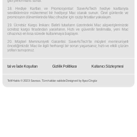
gibi performans sunar.
18. Hediye Kartları ve Promosyonlar: SaveAsTech hediye kartlarıyla
sevdiklerinize mükemmel bir hediyeyi Mac olarak sunun. Özel günlerde ve
promosyon dönemlerinde Mac cihazlar için cazip fırsatlar yakalayın.
19. Ücretsiz Kargo İmkanı: Belirli tutarların üzerindeki Mac alışverişlerinizde
ücretsiz kargo fırsatından yararlanın. Hızlı ve güvenilir teslimatla, yeni Mac
cihazınızı en kısa sürede kullanmaya başlayın.
20. Müşteri Memnuniyeti Garantisi: SaveAsTech’te müşteri memnuniyeti
önceliğimizdir. Mac ile ilgili herhangi bir sorun yaşarsanız, hızlı ve etkili çözüm
yolları sunuyoruz.
İptal ve İade Koşulları
Gizlilik Politikası
Kullanıcı Sözleşmesi
Telif Hakkı © 2023 Saveas. Tüm hakları saklıdır.
Designed by Ilyas Cingöz