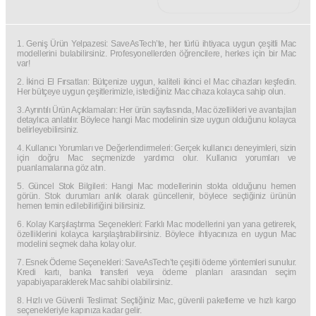
1. Geniş Ürün Yelpazesi: SaveAsTech’te, her türlü ihtiyaca uygun çeşitli Mac
modellerini bulabilirsiniz. Profesyonellerden öğrencilere, herkes için bir Mac
var!
2. İkinci El Fırsatları: Bütçenize uygun, kaliteli ikinci el Mac cihazları keşfedin.
Her bütçeye uygun çeşitlerimizle, istediğiniz Mac cihaza kolayca sahip olun.
3. Ayrıntılı Ürün Açıklamaları: Her ürün sayfasında, Mac özellikleri ve avantajları
detaylıca anlatılır. Böylece hangi Mac modelinin size uygun olduğunu kolayca
belirleyebilirsiniz.
4. Kullanıcı Yorumları ve Değerlendirmeleri: Gerçek kullanıcı deneyimleri, sizin
için doğru Mac seçmenizde yardımcı olur. Kullanıcı yorumları ve
puanlamalarına göz atın.
5. Güncel Stok Bilgileri: Hangi Mac modellerinin stokta olduğunu hemen
görün. Stok durumları anlık olarak güncellenir, böylece seçtiğiniz ürünün
hemen temin edilebilirliğini bilirsiniz.
6. Kolay Karşılaştırma Seçenekleri: Farklı Mac modellerini yan yana getirerek,
özelliklerini kolayca karşılaştırabilirsiniz. Böylece ihtiyacınıza en uygun Mac
modelini seçmek daha kolay olur.
7. Esnek Ödeme Seçenekleri: SaveAsTech’te çeşitli ödeme yöntemleri sunulur.
Kredi kartı, banka transferi veya ödeme planları arasından seçim
yapabiyaparaklerek Mac sahibi olabilirsiniz.
8. Hızlı ve Güvenli Teslimat: Seçtiğiniz Mac, güvenli paketleme ve hızlı kargo
seçenekleriyle kapınıza kadar gelir.