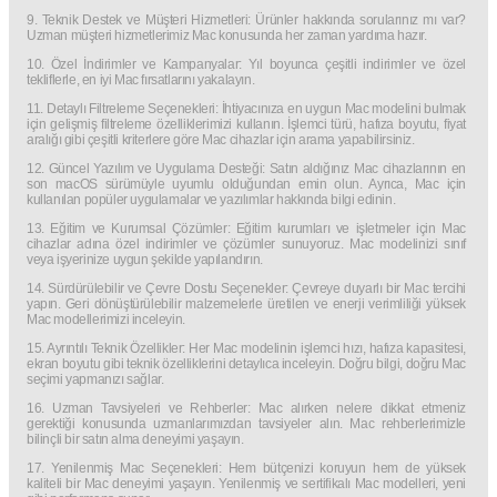
9. Teknik Destek ve Müşteri Hizmetleri: Ürünler hakkında sorularınız mı var?
Uzman müşteri hizmetlerimiz Mac konusunda her zaman yardıma hazır.
10. Özel İndirimler ve Kampanyalar: Yıl boyunca çeşitli indirimler ve özel
tekliflerle, en iyi Mac fırsatlarını yakalayın.
11. Detaylı Filtreleme Seçenekleri: İhtiyacınıza en uygun Mac modelini bulmak
için gelişmiş filtreleme özelliklerimizi kullanın. İşlemci türü, hafıza boyutu, fiyat
aralığı gibi çeşitli kriterlere göre Mac cihazlar için arama yapabilirsiniz.
12. Güncel Yazılım ve Uygulama Desteği: Satın aldığınız Mac cihazlarının en
son macOS sürümüyle uyumlu olduğundan emin olun. Ayrıca, Mac için
kullanılan popüler uygulamalar ve yazılımlar hakkında bilgi edinin.
13. Eğitim ve Kurumsal Çözümler: Eğitim kurumları ve işletmeler için Mac
cihazlar adına özel indirimler ve çözümler sunuyoruz. Mac modelinizi sınıf
veya işyerinize uygun şekilde yapılandırın.
14. Sürdürülebilir ve Çevre Dostu Seçenekler: Çevreye duyarlı bir Mac tercihi
yapın. Geri dönüştürülebilir malzemelerle üretilen ve enerji verimliliği yüksek
Mac modellerimizi inceleyin.
15. Ayrıntılı Teknik Özellikler: Her Mac modelinin işlemci hızı, hafıza kapasitesi,
ekran boyutu gibi teknik özelliklerini detaylıca inceleyin. Doğru bilgi, doğru Mac
seçimi yapmanızı sağlar.
16. Uzman Tavsiyeleri ve Rehberler: Mac alırken nelere dikkat etmeniz
gerektiği konusunda uzmanlarımızdan tavsiyeler alın. Mac rehberlerimizle
bilinçli bir satın alma deneyimi yaşayın.
17. Yenilenmiş Mac Seçenekleri: Hem bütçenizi koruyun hem de yüksek
kaliteli bir Mac deneyimi yaşayın. Yenilenmiş ve sertifikalı Mac modelleri, yeni