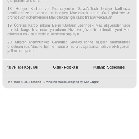
gibi performans sunar.
18. Hediye Kartları ve Promosyonlar: SaveAsTech hediye kartlarıyla
sevdiklerinize mükemmel bir hediyeyi Mac olarak sunun. Özel günlerde ve
promosyon dönemlerinde Mac cihazlar için cazip fırsatlar yakalayın.
19. Ücretsiz Kargo İmkanı: Belirli tutarların üzerindeki Mac alışverişlerinizde
ücretsiz kargo fırsatından yararlanın. Hızlı ve güvenilir teslimatla, yeni Mac
cihazınızı en kısa sürede kullanmaya başlayın.
20. Müşteri Memnuniyeti Garantisi: SaveAsTech’te müşteri memnuniyeti
önceliğimizdir. Mac ile ilgili herhangi bir sorun yaşarsanız, hızlı ve etkili çözüm
yolları sunuyoruz.
İptal ve İade Koşulları
Gizlilik Politikası
Kullanıcı Sözleşmesi
Telif Hakkı © 2023 Saveas. Tüm hakları saklıdır.
Designed by Ilyas Cingöz