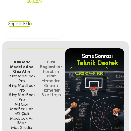
600,00
₺
Sepete Ekle
Satış Sonrası
Teknik Destek
Tüm Mac
Hızlı
Modellerine
Bağlantılar
Göz Atın
Hesabım
(0216) 449 19 20
13 inç MacBook
Bakım
Pro
Hizmetleri
14 inç MacBook
Onarım
Pro
Hizmetleri
16 inç MacBook
Bize Ulaşın
Pro
M1 Çipli
MacBook Air
M2 Çipli
MacBook Air
iMac
Mac Studio