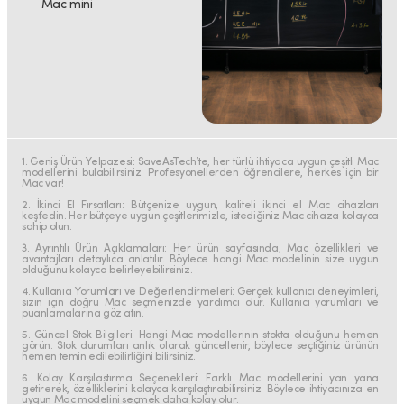
Mac mini
1. Geniş Ürün Yelpazesi: SaveAsTech’te, her türlü ihtiyaca uygun çeşitli Mac
modellerini bulabilirsiniz. Profesyonellerden öğrencilere, herkes için bir
Mac var!
2. İkinci El Fırsatları: Bütçenize uygun, kaliteli ikinci el Mac cihazları
keşfedin. Her bütçeye uygun çeşitlerimizle, istediğiniz Mac cihaza kolayca
sahip olun.
3. Ayrıntılı Ürün Açıklamaları: Her ürün sayfasında, Mac özellikleri ve
avantajları detaylıca anlatılır. Böylece hangi Mac modelinin size uygun
olduğunu kolayca belirleyebilirsiniz.
4. Kullanıcı Yorumları ve Değerlendirmeleri: Gerçek kullanıcı deneyimleri,
sizin için doğru Mac seçmenizde yardımcı olur. Kullanıcı yorumları ve
puanlamalarına göz atın.
5. Güncel Stok Bilgileri: Hangi Mac modellerinin stokta olduğunu hemen
görün. Stok durumları anlık olarak güncellenir, böylece seçtiğiniz ürünün
hemen temin edilebilirliğini bilirsiniz.
6. Kolay Karşılaştırma Seçenekleri: Farklı Mac modellerini yan yana
getirerek, özelliklerini kolayca karşılaştırabilirsiniz. Böylece ihtiyacınıza en
uygun Mac modelini seçmek daha kolay olur.