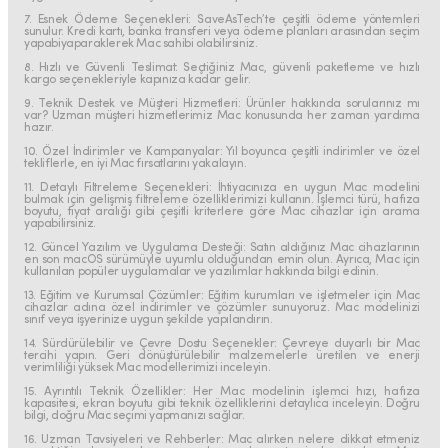
7. Esnek Ödeme Seçenekleri: SaveAsTech’te çeşitli ödeme yöntemleri
sunulur. Kredi kartı, banka transferi veya ödeme planları arasından seçim
yapabiyaparaklerek Mac sahibi olabilirsiniz.
8. Hızlı ve Güvenli Teslimat: Seçtiğiniz Mac, güvenli paketleme ve hızlı
kargo seçenekleriyle kapınıza kadar gelir.
9. Teknik Destek ve Müşteri Hizmetleri: Ürünler hakkında sorularınız mı
var? Uzman müşteri hizmetlerimiz Mac konusunda her zaman yardıma
hazır.
10. Özel İndirimler ve Kampanyalar: Yıl boyunca çeşitli indirimler ve özel
tekliflerle, en iyi Mac fırsatlarını yakalayın.
11. Detaylı Filtreleme Seçenekleri: İhtiyacınıza en uygun Mac modelini
bulmak için gelişmiş filtreleme özelliklerimizi kullanın. İşlemci türü, hafıza
boyutu, fiyat aralığı gibi çeşitli kriterlere göre Mac cihazlar için arama
yapabilirsiniz.
12. Güncel Yazılım ve Uygulama Desteği: Satın aldığınız Mac cihazlarının
en son macOS sürümüyle uyumlu olduğundan emin olun. Ayrıca, Mac için
kullanılan popüler uygulamalar ve yazılımlar hakkında bilgi edinin.
13. Eğitim ve Kurumsal Çözümler: Eğitim kurumları ve işletmeler için Mac
cihazlar adına özel indirimler ve çözümler sunuyoruz. Mac modelinizi
sınıf veya işyerinize uygun şekilde yapılandırın.
14. Sürdürülebilir ve Çevre Dostu Seçenekler: Çevreye duyarlı bir Mac
tercihi yapın. Geri dönüştürülebilir malzemelerle üretilen ve enerji
verimliliği yüksek Mac modellerimizi inceleyin.
15. Ayrıntılı Teknik Özellikler: Her Mac modelinin işlemci hızı, hafıza
kapasitesi, ekran boyutu gibi teknik özelliklerini detaylıca inceleyin. Doğru
bilgi, doğru Mac seçimi yapmanızı sağlar.
16. Uzman Tavsiyeleri ve Rehberler: Mac alırken nelere dikkat etmeniz