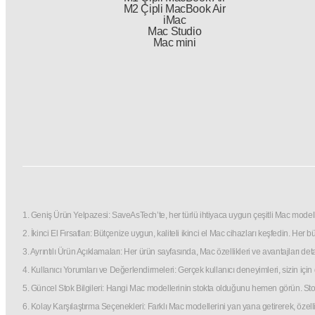
M2 Çipli MacBook Air
iMac
Mac Studio
Mac mini
1. Geniş Ürün Yelpazesi: SaveAsTech’te, her türlü ihtiyaca uygun çeşitli Mac modelle
2. İkinci El Fırsatları: Bütçenize uygun, kaliteli ikinci el Mac cihazları keşfedin. He
3. Ayrıntılı Ürün Açıklamaları: Her ürün sayfasında, Mac özellikleri ve avantajları d
4. Kullanıcı Yorumları ve Değerlendirmeleri: Gerçek kullanıcı deneyimleri, sizin iç
5. Güncel Stok Bilgileri: Hangi Mac modellerinin stokta olduğunu hemen görün. Stok d
6. Kolay Karşılaştırma Seçenekleri: Farklı Mac modellerini yan yana getirerek, özell