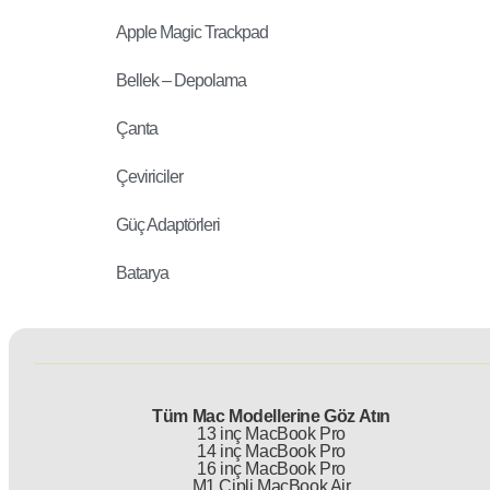
Apple Magic Trackpad
Bellek – Depolama
Çanta
Çeviriciler
Güç Adaptörleri
Batarya
Tüm Mac Modellerine Göz Atın
13 inç MacBook Pro
14 inç MacBook Pro
16 inç MacBook Pro
M1 Çipli MacBook Air