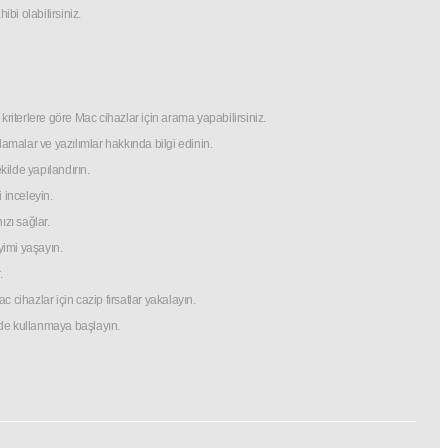
i olabilirsiniz.
i kriterlere göre Mac cihazlar için arama yapabilirsiniz.
malar ve yazılımlar hakkında bilgi edinin.
ilde yapılandırın.
 inceleyin.
ızı sağlar.
yimi yaşayın.
.
ihazlar için cazip fırsatlar yakalayın.
rede kullanmaya başlayın.