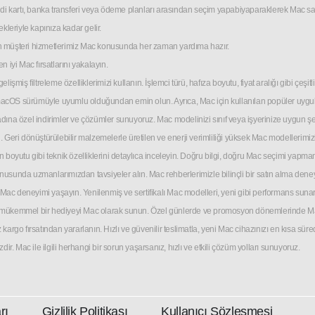
 kartı, banka transferi veya ödeme planları arasından seçim yapabiyaparaklerek Mac sahib
kleriyle kapınıza kadar gelir.
an müşteri hizmetlerimiz Mac konusunda her zaman yardıma hazır.
n iyi Mac fırsatlarını yakalayın.
miş filtreleme özelliklerimizi kullanın. İşlemci türü, hafıza boyutu, fiyat aralığı gibi çeşitl
macOS sürümüyle uyumlu olduğundan emin olun. Ayrıca, Mac için kullanılan popüler uygula
dına özel indirimler ve çözümler sunuyoruz. Mac modelinizi sınıf veya işyerinize uygun şek
 Geri dönüştürülebilir malzemelerle üretilen ve enerji verimliliği yüksek Mac modellerimizi
ran boyutu gibi teknik özelliklerini detaylıca inceleyin. Doğru bilgi, doğru Mac seçimi yapman
nusunda uzmanlarımızdan tavsiyeler alın. Mac rehberlerimizle bilinçli bir satın alma dene
ac deneyimi yaşayın. Yenilenmiş ve sertifikalı Mac modelleri, yeni gibi performans sunar
e mükemmel bir hediyeyi Mac olarak sunun. Özel günlerde ve promosyon dönemlerinde Mac c
iz kargo fırsatından yararlanın. Hızlı ve güvenilir teslimatla, yeni Mac cihazınızı en kısa sü
 Mac ile ilgili herhangi bir sorun yaşarsanız, hızlı ve etkili çözüm yolları sunuyoruz.
rı
Gizlilik Politikası
Kullanıcı Sözleşmesi