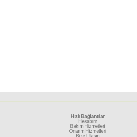
Hızlı Bağlantılar
Hesabım
Bakım Hizmetleri
Onarım Hizmetleri
Bize Ulaşın