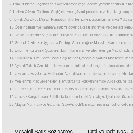
7. Esnek Ödeme Seçenekleri: SaveAsTech’te çeşitli ödeme yöntemleri sunulur. Kredi
8. Hızlı ve Güvenli Teslimat: Seçtiğiniz Mac, güvenli paketleme ve hızlı kargo seçene
9. Teknik Destek ve Müşteri Hizmetleri: Ürünler hakkında sorularınız mı var? Uzm
10. Özel İndirimler ve Kampanyalar: Yıl boyunca çeşitli indirimler ve özel tekliflerle, e
11. Detaylı Filtreleme Seçenekleri: İhtiyacınıza en uygun Mac modelini bulmak için geliş
12. Güncel Yazılım ve Uygulama Desteği: Satın aldığınız Mac cihazlarının en son 
13. Eğitim ve Kurumsal Çözümler: Eğitim kurumları ve işletmeler için Mac cihazlar a
14. Sürdürülebilir ve Çevre Dostu Seçenekler: Çevreye duyarlı bir Mac tercihi yapın.
15. Ayrıntılı Teknik Özellikler: Her Mac modelinin işlemci hızı, hafıza kapasitesi, ek
16. Uzman Tavsiyeleri ve Rehberler: Mac alırken nelere dikkat etmeniz gerektiği ko
17. Yenilenmiş Mac Seçenekleri: Hem bütçenizi koruyun hem de yüksek kaliteli bir M
18. Hediye Kartları ve Promosyonlar: SaveAsTech hediye kartlarıyla sevdikleriniz
19. Ücretsiz Kargo İmkanı: Belirli tutarların üzerindeki Mac alışverişlerinizde ücrets
20. Müşteri Memnuniyeti Garantisi: SaveAsTech’te müşteri memnuniyeti önceliğimizdir.
Mesafeli Satış Sözleşmesi
İptal ve İade Koşulla