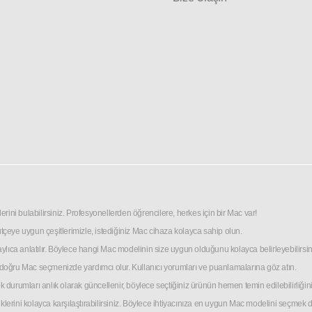
rini bulabilirsiniz. Profesyonellerden öğrencilere, herkes için bir Mac var!
r bütçeye uygun çeşitlerimizle, istediğiniz Mac cihaza kolayca sahip olun.
etaylıca anlatılır. Böylece hangi Mac modelinin size uygun olduğunu kolayca belirleyebilirsin
in doğru Mac seçmenizde yardımcı olur. Kullanıcı yorumları ve puanlamalarına göz atın.
urumları anlık olarak güncellenir, böylece seçtiğiniz ürünün hemen temin edilebilirliğini b
iklerini kolayca karşılaştırabilirsiniz. Böylece ihtiyacınıza en uygun Mac modelini seçmek d