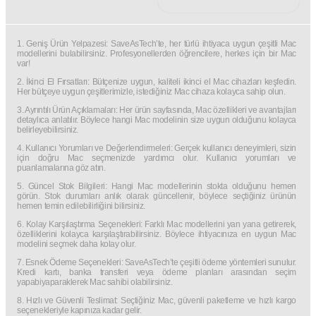
1. Geniş Ürün Yelpazesi: SaveAsTech’te, her türlü ihtiyaca uygun çeşitli Mac
modellerini bulabilirsiniz. Profesyonellerden öğrencilere, herkes için bir Mac
var!
2. İkinci El Fırsatları: Bütçenize uygun, kaliteli ikinci el Mac cihazları keşfedin.
Her bütçeye uygun çeşitlerimizle, istediğiniz Mac cihaza kolayca sahip olun.
3. Ayrıntılı Ürün Açıklamaları: Her ürün sayfasında, Mac özellikleri ve avantajları
detaylıca anlatılır. Böylece hangi Mac modelinin size uygun olduğunu kolayca
belirleyebilirsiniz.
4. Kullanıcı Yorumları ve Değerlendirmeleri: Gerçek kullanıcı deneyimleri, sizin
için doğru Mac seçmenizde yardımcı olur. Kullanıcı yorumları ve
puanlamalarına göz atın.
5. Güncel Stok Bilgileri: Hangi Mac modellerinin stokta olduğunu hemen
görün. Stok durumları anlık olarak güncellenir, böylece seçtiğiniz ürünün
hemen temin edilebilirliğini bilirsiniz.
6. Kolay Karşılaştırma Seçenekleri: Farklı Mac modellerini yan yana getirerek,
özelliklerini kolayca karşılaştırabilirsiniz. Böylece ihtiyacınıza en uygun Mac
modelini seçmek daha kolay olur.
7. Esnek Ödeme Seçenekleri: SaveAsTech’te çeşitli ödeme yöntemleri sunulur.
Kredi kartı, banka transferi veya ödeme planları arasından seçim
yapabiyaparaklerek Mac sahibi olabilirsiniz.
8. Hızlı ve Güvenli Teslimat: Seçtiğiniz Mac, güvenli paketleme ve hızlı kargo
seçenekleriyle kapınıza kadar gelir.