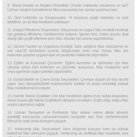
9. Teknik Destek ve Müşteri Hizmetleri: Ürünler hakkında sorularınız mı var?
Uzman müşteri hizmetlerimiz Mac konusunda her zaman yardıma hazır.
10. Özel İndirimler ve Kampanyalar: Yıl boyunca çeşitli indirimler ve özel
tekliflerle, en iyi Mac fırsatlarını yakalayın.
11. Detaylı Filtreleme Seçenekleri: İhtiyacınıza en uygun Mac modelini bulmak
için gelişmiş filtreleme özelliklerimizi kullanın. İşlemci türü, hafıza boyutu, fiyat
aralığı gibi çeşitli kriterlere göre Mac cihazlar için arama yapabilirsiniz.
12. Güncel Yazılım ve Uygulama Desteği: Satın aldığınız Mac cihazlarının en
son macOS sürümüyle uyumlu olduğundan emin olun. Ayrıca, Mac için
kullanılan popüler uygulamalar ve yazılımlar hakkında bilgi edinin.
13. Eğitim ve Kurumsal Çözümler: Eğitim kurumları ve işletmeler için Mac
cihazlar adına özel indirimler ve çözümler sunuyoruz. Mac modelinizi sınıf
veya işyerinize uygun şekilde yapılandırın.
14. Sürdürülebilir ve Çevre Dostu Seçenekler: Çevreye duyarlı bir Mac tercihi
yapın. Geri dönüştürülebilir malzemelerle üretilen ve enerji verimliliği yüksek
Mac modellerimizi inceleyin.
15. Ayrıntılı Teknik Özellikler: Her Mac modelinin işlemci hızı, hafıza kapasitesi,
ekran boyutu gibi teknik özelliklerini detaylıca inceleyin. Doğru bilgi, doğru Mac
seçimi yapmanızı sağlar.
16. Uzman Tavsiyeleri ve Rehberler: Mac alırken nelere dikkat etmeniz
gerektiği konusunda uzmanlarımızdan tavsiyeler alın. Mac rehberlerimizle
bilinçli bir satın alma deneyimi yaşayın.
17. Yenilenmiş Mac Seçenekleri: Hem bütçenizi koruyun hem de yüksek
kaliteli bir Mac deneyimi yaşayın. Yenilenmiş ve sertifikalı Mac modelleri, yeni