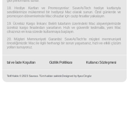
gibi performans sunar.
18. Hediye Kartları ve Promosyonlar: SaveAsTech hediye kartlarıyla
sevdiklerinize mükemmel bir hediyeyi Mac olarak sunun. Özel günlerde ve
promosyon dönemlerinde Mac cihazlar için cazip fırsatlar yakalayın.
19. Ücretsiz Kargo İmkanı: Belirli tutarların üzerindeki Mac alışverişlerinizde
ücretsiz kargo fırsatından yararlanın. Hızlı ve güvenilir teslimatla, yeni Mac
cihazınızı en kısa sürede kullanmaya başlayın.
20. Müşteri Memnuniyeti Garantisi: SaveAsTech’te müşteri memnuniyeti
önceliğimizdir. Mac ile ilgili herhangi bir sorun yaşarsanız, hızlı ve etkili çözüm
yolları sunuyoruz.
İptal ve İade Koşulları
Gizlilik Politikası
Kullanıcı Sözleşmesi
Telif Hakkı © 2023 Saveas. Tüm hakları saklıdır.
Designed by Ilyas Cingöz