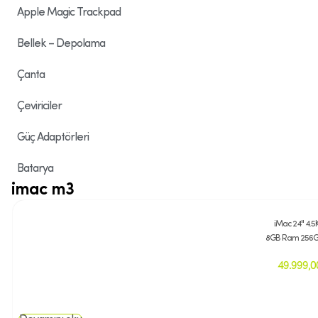
Apple Magic Trackpad
Bellek – Depolama
Çanta
Çeviriciler
Güç Adaptörleri
Batarya
imac m3
iMac 24" 4.5
8GB Ram 256G
49.999,0