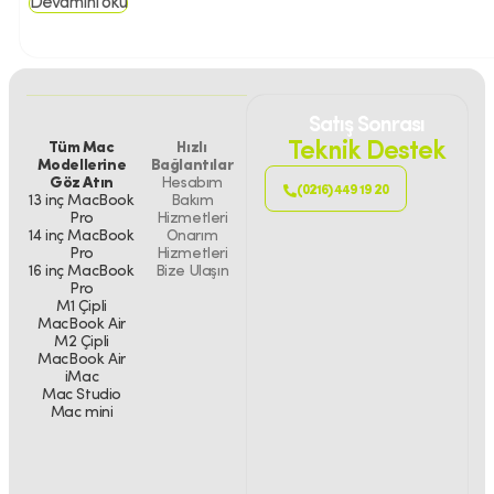
Devamını oku
Satış Sonrası
Teknik Destek
Tüm Mac
Hızlı
Modellerine
Bağlantılar
Göz Atın
Hesabım
(0216) 449 19 20
13 inç MacBook
Bakım
Pro
Hizmetleri
14 inç MacBook
Onarım
Pro
Hizmetleri
16 inç MacBook
Bize Ulaşın
Pro
M1 Çipli
MacBook Air
M2 Çipli
MacBook Air
iMac
Mac Studio
Mac mini