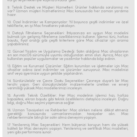
kargo seçenekleriyle kapınıza kadar gelir.
9. Teknik Destek ve Müşteri Hizmetleri: Ürünler hakkında sorularınız mı
var? Uzman müşteri hizmetlerimiz Mac konusunda her zaman yardıma
hazır.
10. Özel İndirimler ve Kampanyalar: Yıl boyunca çeşitli indirimler ve özel
tekliflerle, en iyi Mac fırsatlarını yakalayın.
11. Detaylı Filtreleme Seçenekleri: İhtiyacınıza en uygun Mac modelini
bulmak için gelişmiş filtreleme özelliklerimizi kullanın. İşlemci türü, hafıza
boyutu, fiyat aralığı gibi çeşitli kriterlere göre Mac cihazlar için arama
yapabilirsiniz.
12. Güncel Yazılım ve Uygulama Desteği: Satın aldığınız Mac cihazlarının
en son macOS sürümüyle uyumlu olduğundan emin olun. Ayrıca, Mac için
kullanılan popüler uygulamalar ve yazılımlar hakkında bilgi edinin.
13. Eğitim ve Kurumsal Çözümler: Eğitim kurumları ve işletmeler için Mac
cihazlar adına özel indirimler ve çözümler sunuyoruz. Mac modelinizi
sınıf veya işyerinize uygun şekilde yapılandırın.
14. Sürdürülebilir ve Çevre Dostu Seçenekler: Çevreye duyarlı bir Mac
tercihi yapın. Geri dönüştürülebilir malzemelerle üretilen ve enerji
verimliliği yüksek Mac modellerimizi inceleyin.
15. Ayrıntılı Teknik Özellikler: Her Mac modelinin işlemci hızı, hafıza
kapasitesi, ekran boyutu gibi teknik özelliklerini detaylıca inceleyin. Doğru
bilgi, doğru Mac seçimi yapmanızı sağlar.
16. Uzman Tavsiyeleri ve Rehberler: Mac alırken nelere dikkat etmeniz
gerektiği konusunda uzmanlarımızdan tavsiyeler alın. Mac
rehberlerimizle bilinçli bir satın alma deneyimi yaşayın.
17. Yenilenmiş Mac Seçenekleri: Hem bütçenizi koruyun hem de yüksek
kaliteli bir Mac deneyimi yaşayın. Yenilenmiş ve sertifikalı Mac modelleri,
yeni gibi performans sunar.