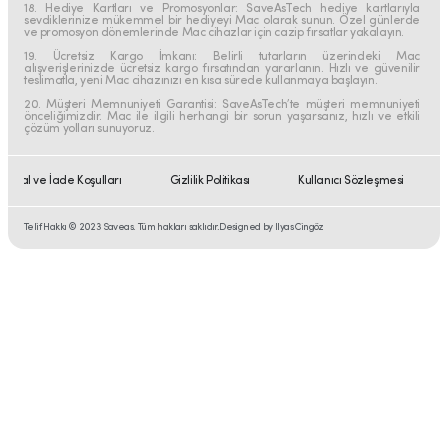
18. Hediye Kartları ve Promosyonlar: SaveAsTech hediye kartlarıyla
sevdiklerinize mükemmel bir hediyeyi Mac olarak sunun. Özel günlerde
ve promosyon dönemlerinde Mac cihazlar için cazip fırsatlar yakalayın.
19. Ücretsiz Kargo İmkanı: Belirli tutarların üzerindeki Mac
alışverişlerinizde ücretsiz kargo fırsatından yararlanın. Hızlı ve güvenilir
teslimatla, yeni Mac cihazınızı en kısa sürede kullanmaya başlayın.
20. Müşteri Memnuniyeti Garantisi: SaveAsTech’te müşteri memnuniyeti
önceliğimizdir. Mac ile ilgili herhangi bir sorun yaşarsanız, hızlı ve etkili
çözüm yolları sunuyoruz.
İptal ve İade Koşulları
Gizlilik Politikası
Kullanıcı Sözleşmesi
Telif Hakkı © 2023 Saveas. Tüm hakları saklıdır.
Designed by Ilyas Cingöz