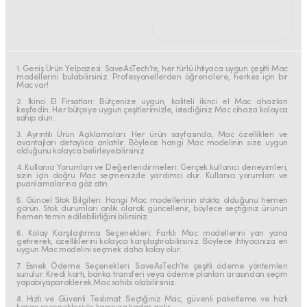
1. Geniş Ürün Yelpazesi: SaveAsTech’te, her türlü ihtiyaca uygun çeşitli Mac
modellerini bulabilirsiniz. Profesyonellerden öğrencilere, herkes için bir
Mac var!
2. İkinci El Fırsatları: Bütçenize uygun, kaliteli ikinci el Mac cihazları
keşfedin. Her bütçeye uygun çeşitlerimizle, istediğiniz Mac cihaza kolayca
sahip olun.
3. Ayrıntılı Ürün Açıklamaları: Her ürün sayfasında, Mac özellikleri ve
avantajları detaylıca anlatılır. Böylece hangi Mac modelinin size uygun
olduğunu kolayca belirleyebilirsiniz.
4. Kullanıcı Yorumları ve Değerlendirmeleri: Gerçek kullanıcı deneyimleri,
sizin için doğru Mac seçmenizde yardımcı olur. Kullanıcı yorumları ve
puanlamalarına göz atın.
5. Güncel Stok Bilgileri: Hangi Mac modellerinin stokta olduğunu hemen
görün. Stok durumları anlık olarak güncellenir, böylece seçtiğiniz ürünün
hemen temin edilebilirliğini bilirsiniz.
6. Kolay Karşılaştırma Seçenekleri: Farklı Mac modellerini yan yana
getirerek, özelliklerini kolayca karşılaştırabilirsiniz. Böylece ihtiyacınıza en
uygun Mac modelini seçmek daha kolay olur.
7. Esnek Ödeme Seçenekleri: SaveAsTech’te çeşitli ödeme yöntemleri
sunulur. Kredi kartı, banka transferi veya ödeme planları arasından seçim
yapabiyaparaklerek Mac sahibi olabilirsiniz.
8. Hızlı ve Güvenli Teslimat: Seçtiğiniz Mac, güvenli paketleme ve hızlı