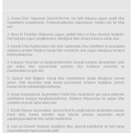
1. Geniş Ürün Yelpazesi: SaveAsTech’te, her türlü ihtiyaca uygun çeşitli Mac
modellerini bulabilirsiniz. Profesyonellerden öğrencilere, herkes için bir Mac
var!
2. İkinci El Fırsatları: Bütçenize uygun, kaliteli ikinci el Mac cihazları keşfedin.
Her bütçeye uygun çeşitlerimizle, istediğiniz Mac cihaza kolayca sahip olun.
3. Ayrıntılı Ürün Açıklamaları: Her ürün sayfasında, Mac özellikleri ve avantajları
detaylıca anlatılır. Böylece hangi Mac modelinin size uygun olduğunu kolayca
belirleyebilirsiniz.
4. Kullanıcı Yorumları ve Değerlendirmeleri: Gerçek kullanıcı deneyimleri, sizin
için doğru Mac seçmenizde yardımcı olur. Kullanıcı yorumları ve
puanlamalarına göz atın.
5. Güncel Stok Bilgileri: Hangi Mac modellerinin stokta olduğunu hemen
görün. Stok durumları anlık olarak güncellenir, böylece seçtiğiniz ürünün
hemen temin edilebilirliğini bilirsiniz.
6. Kolay Karşılaştırma Seçenekleri: Farklı Mac modellerini yan yana getirerek,
özelliklerini kolayca karşılaştırabilirsiniz. Böylece ihtiyacınıza en uygun Mac
modelini seçmek daha kolay olur.
7. Esnek Ödeme Seçenekleri: SaveAsTech’te çeşitli ödeme yöntemleri sunulur.
Kredi kartı, banka transferi veya ödeme planları arasından seçim
yapabiyaparaklerek Mac sahibi olabilirsiniz.
8. Hızlı ve Güvenli Teslimat: Seçtiğiniz Mac, güvenli paketleme ve hızlı kargo
seçenekleriyle kapınıza kadar gelir.