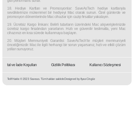
gibi performans sunar.
18. Hediye Kartları ve Promosyonlar: SaveAsTech hediye kartlarıyla
sevdiklerinize mükemmel bir hediyeyi Mac olarak sunun. Özel günlerde ve
promosyon dönemlerinde Mac cihazlar için cazip fırsatlar yakalayın.
19. Ücretsiz Kargo İmkanı: Belirli tutarların üzerindeki Mac alışverişlerinizde
ücretsiz kargo fırsatından yararlanın. Hızlı ve güvenilir teslimatla, yeni Mac
cihazınızı en kısa sürede kullanmaya başlayın.
20. Müşteri Memnuniyeti Garantisi: SaveAsTech’te müşteri memnuniyeti
önceliğimizdir. Mac ile ilgili herhangi bir sorun yaşarsanız, hızlı ve etkili çözüm
yolları sunuyoruz.
İptal ve İade Koşulları
Gizlilik Politikası
Kullanıcı Sözleşmesi
Telif Hakkı © 2023 Saveas. Tüm hakları saklıdır.
Designed by Ilyas Cingöz