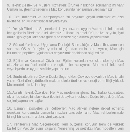
9. Teknik Destek ve Müşteri Hizmetleri: Ürünler hakkında sorularınız mı var?
Uzman müşteri hizmetlerimiz Mac konusunda her zaman yardıma hazır.
10. Özel İndirimler ve Kampanyalar: Yıl boyunca çeşitli indirimler ve özel
tekliflerle, en iyi Mac fırsatlarını yakalayın.
11. Detaylı Filtreleme Seçenekleri: İhtiyacınıza en uygun Mac modelini bulmak
için gelişmiş filtreleme özelliklerimizi kullanın. İşlemci türü, hafıza boyutu, fiyat
aralığı gibi çeşitli kriterlere göre Mac cihazlar için arama yapabilirsiniz.
12. Güncel Yazılım ve Uygulama Desteği: Satın aldığınız Mac cihazlarının en
son macOS sürümüyle uyumlu olduğundan emin olun. Ayrıca, Mac için
kullanılan popüler uygulamalar ve yazılımlar hakkında bilgi edinin.
13. Eğitim ve Kurumsal Çözümler: Eğitim kurumları ve işletmeler için Mac
cihazlar adına özel indirimler ve çözümler sunuyoruz. Mac modelinizi sınıf
veya işyerinize uygun şekilde yapılandırın.
14. Sürdürülebilir ve Çevre Dostu Seçenekler: Çevreye duyarlı bir Mac tercihi
yapın. Geri dönüştürülebilir malzemelerle üretilen ve enerji verimliliği yüksek
Mac modellerimizi inceleyin.
15. Ayrıntılı Teknik Özellikler: Her Mac modelinin işlemci hızı, hafıza kapasitesi,
ekran boyutu gibi teknik özelliklerini detaylıca inceleyin. Doğru bilgi, doğru Mac
seçimi yapmanızı sağlar.
16. Uzman Tavsiyeleri ve Rehberler: Mac alırken nelere dikkat etmeniz
gerektiği konusunda uzmanlarımızdan tavsiyeler alın. Mac rehberlerimizle
bilinçli bir satın alma deneyimi yaşayın.
17. Yenilenmiş Mac Seçenekleri: Hem bütçenizi koruyun hem de yüksek
kaliteli bir Mac deneyimi yaşayın. Yenilenmiş ve sertifikalı Mac modelleri, yeni